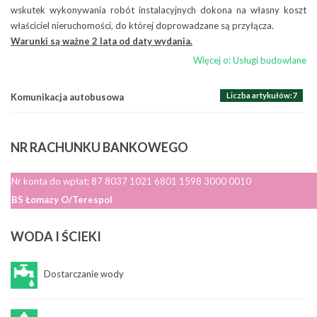
Liczba artykułów:3
Akcje ekologiczne
Zamawianie usług
wskutek wykonywania robót instalacyjnych dokona na własny koszt
właściciel nieruchomości, do której doprowadzane są przyłącza.
Raporty
ZLECENIE NA PRZEWÓZ OSÓB – WYNAJEM AUTOBUSU
Warunki są ważne 2 lata od daty wydania.
Więcej o: Zamawianie usług
Więcej o: Usługi budowlane
Liczba artykułów:7
Komunikacja autobusowa
NR
RACHUNKU BANKOWEGO
Nr konta do wpłat: 87 8037 1021 6801 1598 3000 0010
BS Łomazy O/Terespol
WODA
I ŚCIEKI
Dostarczanie wody