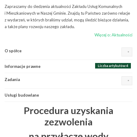
Zapraszamy do śledzenia aktualności Zakładu Usług Komunalnych
i Mieszkaniowych w Naszej Gminie. Znajdą tu Państwo zarówno relacje
z wydarzeń, w których braliśmy udział, mogą śledzić bieżące działania,
a także plany rozwoju naszego zakładu.
Więcej o: Aktualności
Liczba artykułów:9
O spółce
Wydarzenia, osiągnięcia, inicjatywy
Liczba artykułów:1
Plany i zamierzenia
Liczba artykułów:4
Informacje prawne
Działalność
Liczba artykułów:10
Komunikaty, awarie i wyłączenia
Zadania
Misją Zakładu jest
Remonty i naprawy
utrzymywanie i dobre
Usługi budowlane
Woda i ścieki
zarządzanie mieniem
Ostrzeżenia pogodowe
komunalnym stanowiącym
Procedura uzyskania
własność Gminy Terespol
poprzez prowadzenie
zezwolenia
działalności usługowej na
rzecz Gminy. Wszystkich
na przyłącze wody