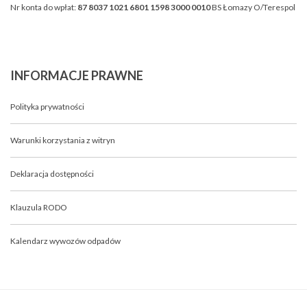
Nr konta do wpłat:
87 8037 1021 6801 1598 3000 0010
BS Łomazy O/Terespol
INFORMACJE
PRAWNE
Polityka prywatności
Warunki korzystania z witryn
Deklaracja dostępności
Klauzula RODO
Kalendarz wywozów odpadów