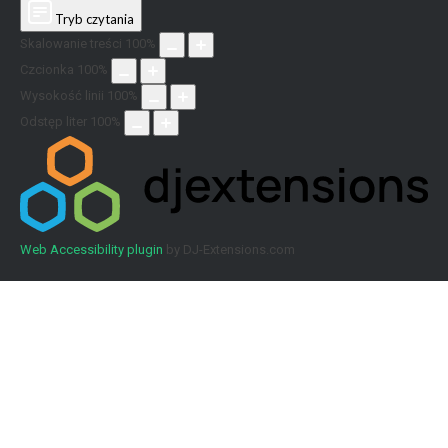
Tryb czytania
Skalowanie treści
100
%
Czcionka
100
%
Wysokość linii
100
%
Odstęp liter
100
%
Web Accessibility plugin
by DJ-Extensions.com