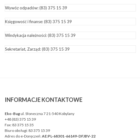
Wywóz odpadów:
(83) 375 15 39
Księgowość i finanse:
(83) 375 15 39
Windykacja należności:
(83) 375 15 39
Sekretariat, Zarząd:
(83) 375 15 39
INFORMACJE
KONTAKTOWE
Eko-Bug
ul. Słoneczna 7 21-540 Kobylany
+48 (83) 375 15 39
Fax:
83 375 15 35
Biuro obsługi:
83 375 15 39
Adres do e-Doręczeń:
AE:PL-68301-66149-DFJBV-22