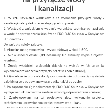
tych, którzy chcieliby bliżej
i kanalizacji
poznać specyfikę i zakres
naszej działalności zapraszamy do śledzenia zawartości tego
działu.
1. W celu uzyskania warunków a na wykonanie przyłącza wody /
Więcej o: Działalność
kanalizacji należy dokonać następujących czynności:
2. Wystąpić z wnioskiem o wydanie warunków technicznych zasilania
Zapraszamy do działu poświęconego gospodarce wodnej
w wodę / odprowadzania ścieków do EKO-BUG Sp. z o.o w Kobylanach
i ściekowej. Poznaj pełen zakres naszych działań związanych
Liczba artykułów:3
Oferta
Inwestycje i projekty
ul Słoneczna 7.
z wodą i ściekami. Przekonaj się, że jesteśmy firmą służącą swoim
Do wniosku należy załączyć:
mieszkańcom nie tylko świadcząc usługi komunalne.
Zasoby
Witamy w dziale ofertowym
1. Aktualną mapę sytuacyjno – wysokościową w skali 1:500,
Więcej o: Woda i ścieki
naszego Zakładu. Zachęcamy
2. Akt własności działki (akt notarialny lub aktualny wypis z rejestru
Obsługa klientów
Państwa do zapoznania się
gruntów).
Liczba artykułów:1
Sprzątanie i odpady
Dostarczanie wody
z zakresem oferowanych przez
3. Zgodę właścicieli sąsiednich działek na wejście w ich teren (w
EKO-BUG Spółka z o.o.
nas usług, które podzielone
wykonania prowadzenia przyłączy przez sąsiednie działki),
https://burze.dzis.net/?page=mapa
Wodociągi
zostały na usługi dedykowane
4. Oświadczenie o prawie do dysponowania nieruchomością (sąsiednie
Więcej o: Ostrzeżenia pogodowe
przedsiębiorstwom
Kobylany, ul. Słoneczna 7
działki) na cele budowlane w przypadku takiej potrzeby.
Obecnie wodociąg komunalny ma 102 km długości, a łączna
i odbiorcom prywatnym.
5. Po zapoznaniu się z dokumentacją EKO-BUG Sp. z o.o. w Kobylanach
długość przyłączy wynosi 44 km.
Zapraszamy do współpracy!
Liczba artykułów:8
BIEŻĄCA OCENA JAKOŚCI WODY
wydaje warunki techniczne zasilania w wodę/odprowadzania ścieków,
21-540 Małaszewicze
Wodę do sieci dostarcza gminne ujęcie wody w Koroszczynie
6. Zainteresowany na tej podstawie zleca wykonanie projektu
Więcej o: Oferta
3
tel.: (83) 375 15 39
o wydajności 4 800 m
na dobę. Dwa odwierty czerpią
technicznego uprawnionemu projektantowi wod – kan,.
z głębokości 340 m wodę o znakomitych parametrach