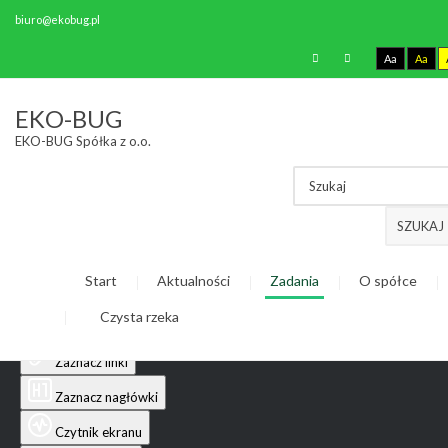
biuro@ekobug.pl
Aa
Aa
Ułatwienia dostępu
EKO-BUG
EKO-BUG Spółka z o.o.
Odwróć kolory
Monochromatyczny
Ciemny kontrast
SZUKAJ
Jasny kontrast
Start
Aktualności
Zadania
O spółce
Niskie nasycenie
Czysta rzeka
Wysokie nasycenie
Zaznacz linki
Zaznacz nagłówki
Czytnik ekranu