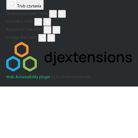
Tryb czytania
Skalowanie treści
100
%
Czcionka
100
%
Wysokość linii
100
%
Odstęp liter
100
%
Web Accessibility plugin
by DJ-Extensions.com