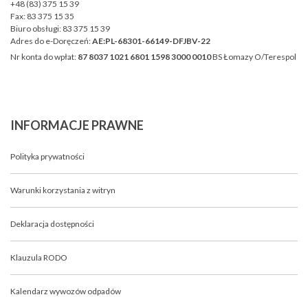
+48 (83) 375 15 39
Fax:
83 375 15 35
Biuro obsługi:
83 375 15 39
Adres do e-Doręczeń:
AE:PL-68301-66149-DFJBV-22
Nr konta do wpłat:
87 8037 1021 6801 1598 3000 0010
BS Łomazy O/Terespol
INFORMACJE
PRAWNE
Polityka prywatności
Warunki korzystania z witryn
Deklaracja dostępności
Klauzula RODO
Kalendarz wywozów odpadów