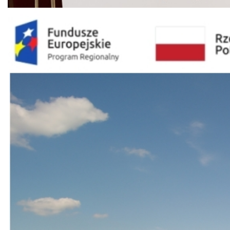
7-9 wrzesień 2026 r. (pon.-śro.) - Małaszewicze Duże
10-11/14-15 wrzesień 2026 r. (czw.-pią/pon.-wto.) - Kobylany
16 wrzesień 2026 r. (śro.) - Polatycze
17-18 wrzesień 2026 r. (czw.- pią.) - Lebiedziew
21-23 wrzesień 2026 r. (pon.-śro.) - Kolonia Dobratycze / Kołpin
Ogrodniki
24-25 wrzesień 2026 r. (czw.-pią.) - Murawiec Żuki / Michalków
28 wrzesień 2026 r. (pon.) - Zastawek / Zastawek CPN
29-30 wrzesień 2026 r. (wto.-śro.) - Podolanka
5-9 październik 2026 r. (pon.-pią.) - Małaszewicze