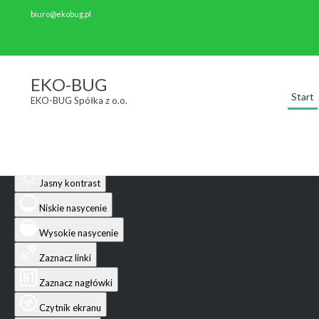
biuro@ekobug.pl
Ułatwienia dostępu
EKO-BUG
Start
EKO-BUG Spółka z o.o.
Odwróć kolory
Monochromatyczny
Ciemny kontrast
Jasny kontrast
Niskie nasycenie
Wysokie nasycenie
Zaznacz linki
Zaznacz nagłówki
Czytnik ekranu