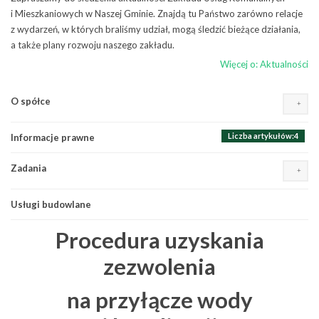
i Mieszkaniowych w Naszej Gminie. Znajdą tu Państwo zarówno relacje
z wydarzeń, w których braliśmy udział, mogą śledzić bieżące działania,
a także plany rozwoju naszego zakładu.
Więcej o: Aktualności
Liczba artykułów:9
O spółce
Wydarzenia, osiągnięcia, inicjatywy
Liczba artykułów:1
Plany i zamierzenia
Liczba artykułów:4
Informacje prawne
Działalność
Liczba artykułów:10
Komunikaty, awarie i wyłączenia
Zadania
Misją Zakładu jest
Remonty i naprawy
utrzymywanie i dobre
Usługi budowlane
Woda i ścieki
zarządzanie mieniem
Ostrzeżenia pogodowe
komunalnym stanowiącym
Procedura uzyskania
własność Gminy Terespol
poprzez prowadzenie
zezwolenia
działalności usługowej na
rzecz Gminy. Wszystkich
na przyłącze wody
tych, którzy chcieliby bliżej
poznać specyfikę i zakres