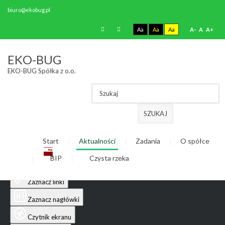
biuro@ekobug.pl
Aa
Aa
Aa
A-
A
A+
Ułatwienia dostępu
EKO-BUG
EKO-BUG Spółka z o.o.
Odwróć kolory
Monochromatyczny
Ciemny kontrast
SZUKAJ
Jasny kontrast
Start
Aktualności
Zadania
O spółce
Niskie nasycenie
BIP
Czysta rzeka
Wysokie nasycenie
Zaznacz linki
Zaznacz nagłówki
Czytnik ekranu