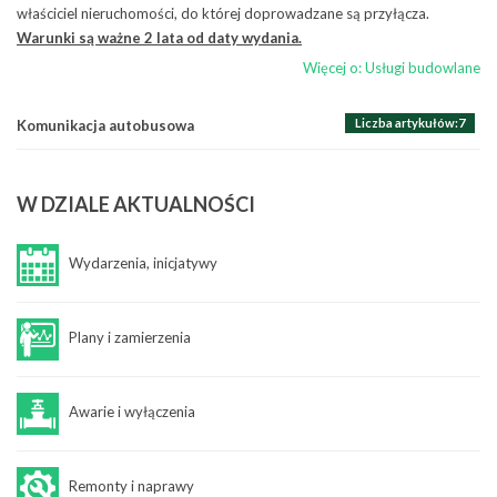
właściciel nieruchomości, do której doprowadzane są przyłącza.
Raporty
ZLECENIE NA PRZEWÓZ OSÓB – WYNAJEM AUTOBUSU
Warunki są ważne 2 lata od daty wydania.
Więcej o: Zamawianie usług
Więcej o: Usługi budowlane
Liczba artykułów:7
Komunikacja autobusowa
W
DZIALE AKTUALNOŚCI
Wydarzenia, inicjatywy
Plany i zamierzenia
Awarie i wyłączenia
Remonty i naprawy