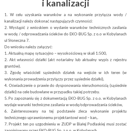
i kanalizacji
naszej działalności zapraszamy do śledzenia zawartości tego
działu.
1. W celu uzyskania warunków a na wykonanie przyłącza wody /
Więcej o: Działalność
kanalizacji należy dokonać następujących czynności:
2. Wystąpić z wnioskiem o wydanie warunków technicznych zasilania
Zapraszamy do działu poświęconego gospodarce wodnej
w wodę / odprowadzania ścieków do EKO-BUG Sp. z o.o w Kobylanach
i ściekowej. Poznaj pełen zakres naszych działań związanych
Liczba artykułów:3
Oferta
Inwestycje i projekty
ul Słoneczna 7.
z wodą i ściekami. Przekonaj się, że jesteśmy firmą służącą swoim
Do wniosku należy załączyć:
mieszkańcom nie tylko świadcząc usługi komunalne.
Zasoby
Witamy w dziale ofertowym
1. Aktualną mapę sytuacyjno – wysokościową w skali 1:500,
Więcej o: Woda i ścieki
naszego Zakładu. Zachęcamy
2. Akt własności działki (akt notarialny lub aktualny wypis z rejestru
Obsługa klientów
Państwa do zapoznania się
gruntów).
Liczba artykułów:1
Sprzątanie i odpady
Dostarczanie wody
z zakresem oferowanych przez
3. Zgodę właścicieli sąsiednich działek na wejście w ich teren (w
EKO-BUG Spółka z o.o.
nas usług, które podzielone
wykonania prowadzenia przyłączy przez sąsiednie działki),
https://burze.dzis.net/?page=mapa
Wodociągi
zostały na usługi dedykowane
4. Oświadczenie o prawie do dysponowania nieruchomością (sąsiednie
Więcej o: Ostrzeżenia pogodowe
przedsiębiorstwom
Kobylany, ul. Słoneczna 7
działki) na cele budowlane w przypadku takiej potrzeby.
Obecnie wodociąg komunalny ma 102 km długości, a łączna
i odbiorcom prywatnym.
5. Po zapoznaniu się z dokumentacją EKO-BUG Sp. z o.o. w Kobylanach
długość przyłączy wynosi 44 km.
Zapraszamy do współpracy!
Liczba artykułów:8
BIEŻĄCA OCENA JAKOŚCI WODY
wydaje warunki techniczne zasilania w wodę/odprowadzania ścieków,
21-540 Małaszewicze
Wodę do sieci dostarcza gminne ujęcie wody w Koroszczynie
6. Zainteresowany na tej podstawie zleca wykonanie projektu
Więcej o: Oferta
3
tel.: (83) 375 15 39
o wydajności 4 800 m
na dobę. Dwa odwierty czerpią
technicznego uprawnionemu projektantowi wod – kan,.
z głębokości 340 m wodę o znakomitych parametrach
7. Projekt ten po uzgodnieniu w ZUDP w Białej Podlaskiej musi zostać
fax.: (83) 375 15 35
Identyfikacja wizualna
Dla podmiotów gospodarczych
jakościowych (jest to woda
jurajska,
a więc o wieku ponad 50
zaopiniowany przez EKO-BUG Sp. z o.o. w Kobylanach.