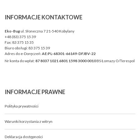
INFORMACJE
KONTAKTOWE
Eko-Bug
ul. Słoneczna 7 21-540 Kobylany
+48 (83) 375 15 39
Fax:
83 375 15 35
Biuro obsługi:
83 375 15 39
Adres do e-Doręczeń:
AE:PL-68301-66149-DFJBV-22
Nr konta do wpłat:
87 8037 1021 6801 1598 3000 0010
BS Łomazy O/Terespol
INFORMACJE
PRAWNE
Polityka prywatności
Warunki korzystania z witryn
Deklaracja dostępności