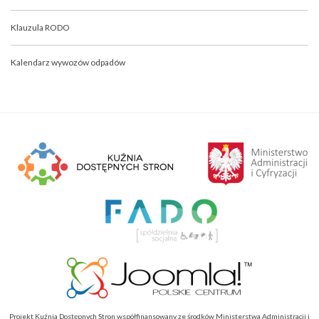
Klauzula RODO
Kalendarz wywozów odpadów
Projekt Kuźnia Dostępnych Stron współfinansowany ze środków Ministerstwa Administracji i