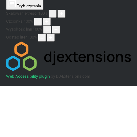
Tryb czytania
Skalowanie treści
100
%
Czcionka
100
%
Wysokość linii
100
%
Odstęp liter
100
%
Web Accessibility plugin
by DJ-Extensions.com