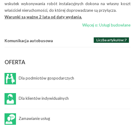
Akcje ekologiczne
Zamawianie usług
wskutek wykonywania robót instalacyjnych dokona na własny koszt
właściciel nieruchomości, do której doprowadzane są przyłącza.
Raporty
ZLECENIE NA PRZEWÓZ OSÓB – WYNAJEM AUTOBUSU
Warunki są ważne 2 lata od daty wydania.
Więcej o: Zamawianie usług
Więcej o: Usługi budowlane
Liczba artykułów:7
Komunikacja autobusowa
OFERTA
Dla podmiotów gospodarczych
Dla klientów indywidualnych
Zamawianie usług