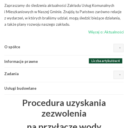
Zapraszamy do śledzenia aktualności Zakładu Usług Komunalnych
i Mieszkaniowych w Naszej Gminie. Znajdą tu Państwo zarówno relacje
z wydarzeń, w których braliśmy udział, mogą śledzić bieżące działania,
a także plany rozwoju naszego zakładu.
Więcej o: Aktualności
Liczba artykułów:9
O spółce
Wydarzenia, osiągnięcia, inicjatywy
Liczba artykułów:1
Plany i zamierzenia
Liczba artykułów:4
Informacje prawne
Działalność
Liczba artykułów:10
Komunikaty, awarie i wyłączenia
Zadania
Misją Zakładu jest
Remonty i naprawy
utrzymywanie i dobre
Usługi budowlane
Woda i ścieki
zarządzanie mieniem
Ostrzeżenia pogodowe
komunalnym stanowiącym
Procedura uzyskania
własność Gminy Terespol
poprzez prowadzenie
zezwolenia
działalności usługowej na
rzecz Gminy. Wszystkich
na przyłącze wody
tych, którzy chcieliby bliżej