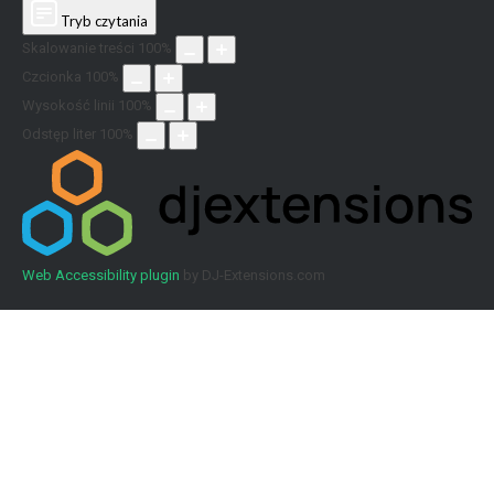
Tryb czytania
Skalowanie treści
100
%
Czcionka
100
%
Wysokość linii
100
%
Odstęp liter
100
%
Web Accessibility plugin
by DJ-Extensions.com