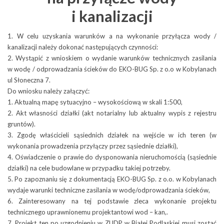
i kanalizacji
poznać specyfikę i zakres
naszej działalności zapraszamy do śledzenia zawartości tego
działu.
1. W celu uzyskania warunków a na wykonanie przyłącza wody /
Więcej o: Działalność
kanalizacji należy dokonać następujących czynności:
2. Wystąpić z wnioskiem o wydanie warunków technicznych zasilania
Zapraszamy do działu poświęconego gospodarce wodnej
w wodę / odprowadzania ścieków do EKO-BUG Sp. z o.o w Kobylanach
i ściekowej. Poznaj pełen zakres naszych działań związanych
Liczba artykułów:3
Oferta
Inwestycje i projekty
ul Słoneczna 7.
z wodą i ściekami. Przekonaj się, że jesteśmy firmą służącą swoim
Do wniosku należy załączyć:
mieszkańcom nie tylko świadcząc usługi komunalne.
Zasoby
Witamy w dziale ofertowym
1. Aktualną mapę sytuacyjno – wysokościową w skali 1:500,
Więcej o: Woda i ścieki
naszego Zakładu. Zachęcamy
2. Akt własności działki (akt notarialny lub aktualny wypis z rejestru
Obsługa klientów
Państwa do zapoznania się
gruntów).
Liczba artykułów:1
Sprzątanie i odpady
Dostarczanie wody
z zakresem oferowanych przez
3. Zgodę właścicieli sąsiednich działek na wejście w ich teren (w
EKO-BUG Spółka z o.o.
nas usług, które podzielone
wykonania prowadzenia przyłączy przez sąsiednie działki),
https://burze.dzis.net/?page=mapa
Wodociągi
zostały na usługi dedykowane
4. Oświadczenie o prawie do dysponowania nieruchomością (sąsiednie
Więcej o: Ostrzeżenia pogodowe
przedsiębiorstwom
Kobylany, ul. Słoneczna 7
działki) na cele budowlane w przypadku takiej potrzeby.
Obecnie wodociąg komunalny ma 102 km długości, a łączna
i odbiorcom prywatnym.
5. Po zapoznaniu się z dokumentacją EKO-BUG Sp. z o.o. w Kobylanach
długość przyłączy wynosi 44 km.
Zapraszamy do współpracy!
Liczba artykułów:8
BIEŻĄCA OCENA JAKOŚCI WODY
wydaje warunki techniczne zasilania w wodę/odprowadzania ścieków,
21-540 Małaszewicze
Wodę do sieci dostarcza gminne ujęcie wody w Koroszczynie
6. Zainteresowany na tej podstawie zleca wykonanie projektu
Więcej o: Oferta
3
tel.: (83) 375 15 39
o wydajności 4 800 m
na dobę. Dwa odwierty czerpią
technicznego uprawnionemu projektantowi wod – kan,.
z głębokości 340 m wodę o znakomitych parametrach
7. Projekt ten po uzgodnieniu w ZUDP w Białej Podlaskiej musi zostać