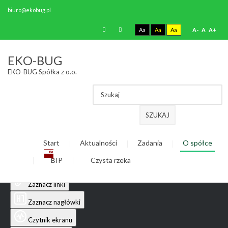
biuro@ekobug.pl
Aa
Aa
Aa
A-
A
A+
Ułatwienia dostępu
EKO-BUG
EKO-BUG Spółka z o.o.
Odwróć kolory
Monochromatyczny
Ciemny kontrast
SZUKAJ
Jasny kontrast
Start
Aktualności
Zadania
O spółce
Niskie nasycenie
BIP
Czysta rzeka
Wysokie nasycenie
Zaznacz linki
Zaznacz nagłówki
Czytnik ekranu