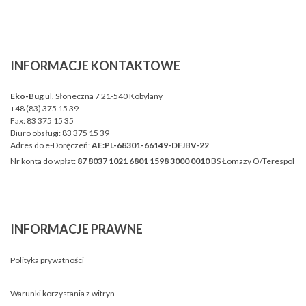
INFORMACJE
KONTAKTOWE
Eko-Bug
ul. Słoneczna 7 21-540 Kobylany
+48 (83) 375 15 39
Fax:
83 375 15 35
Biuro obsługi:
83 375 15 39
Adres do e-Doręczeń:
AE:PL-68301-66149-DFJBV-22
Nr konta do wpłat:
87 8037 1021 6801 1598 3000 0010
BS Łomazy O/Terespol
INFORMACJE
PRAWNE
Polityka prywatności
Warunki korzystania z witryn