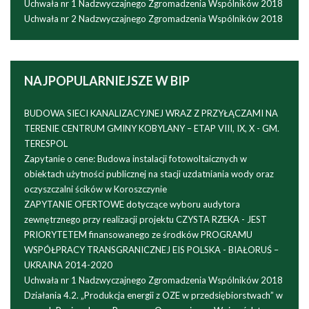
Uchwała nr 1 Nadzwyczajnego Zgromadzenia Wspólników 2018
Uchwała nr 2 Nadzwyczajnego Zgromadzenia Wspólników 2018
NAJPOPULARNIEJSZE
W BIP
BUDOWA SIECI KANALIZACYJNEJ WRAZ Z PRZYŁĄCZAMI NA
TERENIE CENTRUM GMINY KOBYLANY – ETAP VIII, IX, X - GM.
TERESPOL
Zapytanie o cene: Budowa instalacji fotowoltaicznych w
obiektach użytności publicznej na stacji uzdatniania wody oraz
oczyszczalni ścików w Koroszczynie
ZAPYTANIE OFERTOWE dotyczące wyboru audytora
zewnętrznego przy realizacji projektu CZYSTA RZEKA - JEST
PRIORYTETEM finansowanego ze środków PROGRAMU
WSPÓŁPRACY TRANSGRANICZNEJ EIS POLSKA - BIAŁORUŚ –
UKRAINA 2014-2020
Uchwała nr 1 Nadzwyczajnego Zgromadzenia Wspólników 2018
Działania 4.2. „Produkcja energii z OZE w przedsiębiorstwach” w