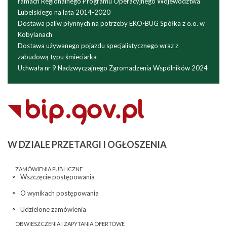
ramach Regionalnego Programu Operacyjnego Województwa
Lubelskiego na lata 2014-2020
Dostawa paliw płynnych na potrzeby EKO-BUG Spółka z o.o. w
Kobylanach
Dostawa używanego pojazdu specjalistycznego wraz z
zabudową typu śmieciarka
Uchwała nr 9 Nadzwyczajnego Zgromadzenia Wspólników 2024
W
DZIALE PRZETARGI I OGŁOSZENIA
ZAMÓWIENIA PUBLICZNE
Wszczęcie postępowania
O wynikach postępowania
Udzielone zamówienia
OBWIESZCZENIA I ZAPYTANIA OFERTOWE