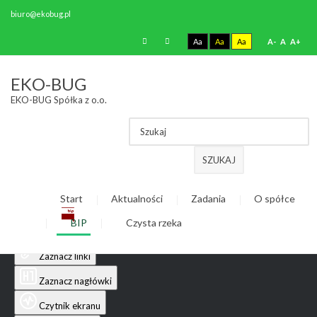
biuro@ekobug.pl
Aa
Aa
Aa
A-
A
A+
Ułatwienia dostępu
EKO-BUG
EKO-BUG Spółka z o.o.
Odwróć kolory
Monochromatyczny
Ciemny kontrast
SZUKAJ
Jasny kontrast
Start
Aktualności
Zadania
O spółce
Niskie nasycenie
BIP
Czysta rzeka
Wysokie nasycenie
Zaznacz linki
Zaznacz nagłówki
Czytnik ekranu