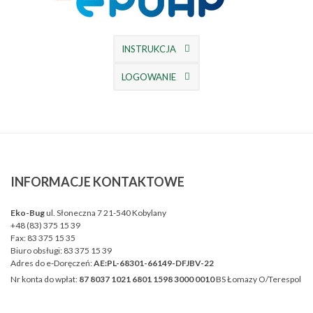
INSTRUKCJA
LOGOWANIE
INFORMACJE
KONTAKTOWE
Eko-Bug
ul. Słoneczna 7 21-540 Kobylany
+48 (83) 375 15 39
Fax:
83 375 15 35
Biuro obsługi:
83 375 15 39
Adres do e-Doręczeń:
AE:PL-68301-66149-DFJBV-22
Nr konta do wpłat:
87 8037 1021 6801 1598 3000 0010
BS Łomazy O/Terespol