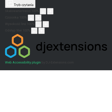
Tryb czytania
Skalowanie treści
100
%
Czcionka
100
%
Wysokość linii
100
%
Odstęp liter
100
%
Web Accessibility plugin
by DJ-Extensions.com