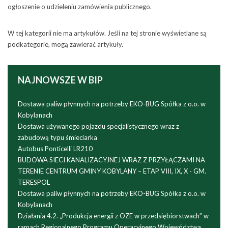
ogłoszenie o udzieleniu zamówienia publicznego.
W tej kategorii nie ma artykułów. Jeśli na tej stronie wyświetlane są
podkategorie, mogą zawierać artykuły.
NAJNOWSZE
W BIP
Dostawa paliw płynnych na potrzeby EKO-BUG Spółka z o.o. w
Kobylanach
Dostawa używanego pojazdu specjalistycznego wraz z
zabudową typu śmieciarka
Autobus Ponticelli LR210
BUDOWA SIECI KANALIZACYJNEJ WRAZ Z PRZYŁĄCZAMI NA
TERENIE CENTRUM GMINY KOBYLANY – ETAP VIII, IX, X - GM.
TERESPOL
Dostawa paliw płynnych na potrzeby EKO-BUG Spółka z o.o. w
Kobylanach
Działania 4.2. „Produkcja energii z OZE w przedsiębiorstwach” w
ramach Regionalnego Programu Operacyjnego Województwa