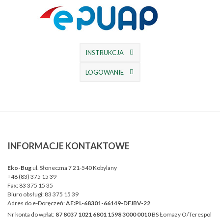
INSTRUKCJA
LOGOWANIE
INFORMACJE
KONTAKTOWE
Eko-Bug
ul. Słoneczna 7 21-540 Kobylany
+48 (83) 375 15 39
Fax:
83 375 15 35
Biuro obsługi:
83 375 15 39
Adres do e-Doręczeń:
AE:PL-68301-66149-DFJBV-22
Nr konta do wpłat:
87 8037 1021 6801 1598 3000 0010
BS Łomazy O/Terespol