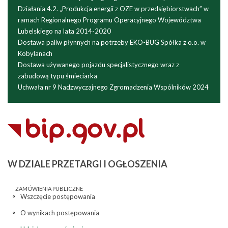
Działania 4.2. „Produkcja energii z OZE w przedsiębiorstwach” w
ramach Regionalnego Programu Operacyjnego Województwa
Lubelskiego na lata 2014-2020
Dostawa paliw płynnych na potrzeby EKO-BUG Spółka z o.o. w
Kobylanach
Dostawa używanego pojazdu specjalistycznego wraz z
zabudową typu śmieciarka
Uchwała nr 9 Nadzwyczajnego Zgromadzenia Wspólników 2024
W
DZIALE PRZETARGI I OGŁOSZENIA
ZAMÓWIENIA PUBLICZNE
Wszczęcie postępowania
O wynikach postępowania