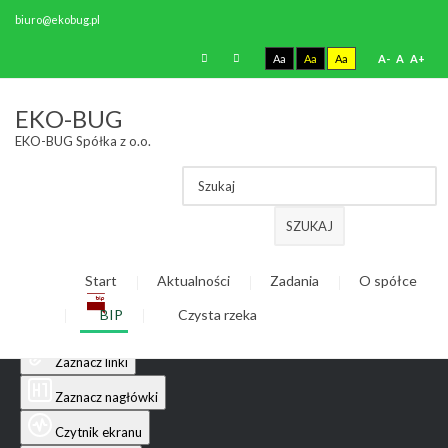
biuro@ekobug.pl
Aa
Aa
Aa
A-
A
A+
Ułatwienia dostępu
EKO-BUG
EKO-BUG Spółka z o.o.
Odwróć kolory
Monochromatyczny
Ciemny kontrast
SZUKAJ
Jasny kontrast
Start
Aktualności
Zadania
O spółce
Niskie nasycenie
BIP
Czysta rzeka
Wysokie nasycenie
Zaznacz linki
Zaznacz nagłówki
Czytnik ekranu