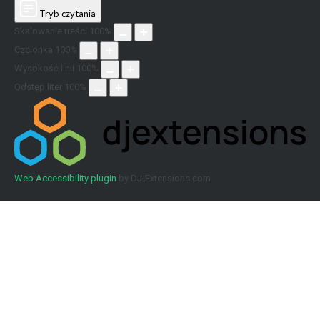
Tryb czytania
Skalowanie treści
100
%
Czcionka
100
%
Wysokość linii
100
%
Odstęp liter
100
%
Web Accessibility plugin
by DJ-Extensions.com