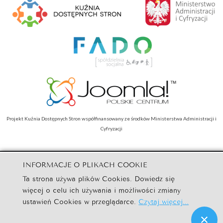
Projekt Kuźnia Dostępnych Stron współfinansowany ze środków Ministerstwa Administracji i
Cyfryzacji
INFORMACJE O PLIKACH COOKIE
© Nazwa Strony. Wszystkie prawa zastrzeżone.
Ta strona używa plików Cookies. Dowiedz się
Szablony dla Joomla
. Projekt Joomla-Monster.com
więcej o celu ich używania i możliwości zmiany
ustawień Cookies w przeglądarce.
Czytaj więcej...
Mapa strony
Wróć na górę