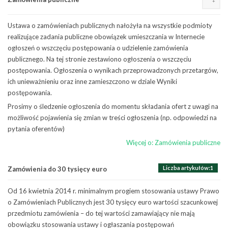
Ustawa o zamówieniach publicznych nałożyła na wszystkie podmioty
realizujące zadania publiczne obowiązek umieszczania w Internecie
ogłoszeń o wszczęciu postępowania o udzielenie zamówienia
publicznego. Na tej stronie zestawiono ogłoszenia o wszczęciu
postępowania. Ogłoszenia o wynikach przeprowadzonych przetargów,
ich unieważnieniu oraz inne zamieszczono w dziale Wyniki
postępowania.
Prosimy o śledzenie ogłoszenia do momentu składania ofert z uwagi na
możliwość pojawienia się zmian w treści ogłoszenia (np. odpowiedzi na
pytania oferentów)
Więcej o: Zamówienia publiczne
Liczba artykułów:4
Liczba artykułów:1
Zamówienia do 30 tysięcy euro
Wszczęcie postępowania
Od 16 kwietnia 2014 r. minimalnym progiem stosowania ustawy Prawo
Zgodnie z Ustawą z dnia 29 stycznia 2004 r. Prawo zamówień
o Zamówieniach Publicznych jest 30 tysięcy euro wartości szacunkowej
publicznych, publikujemy w tym dziale ogłoszenia o wszczęciu
przedmiotu zamówienia – do tej wartości zamawiający nie mają
postepowań.
obowiązku stosowania ustawy i ogłaszania postępowań
Więcej o: Wszczęcie postępowania