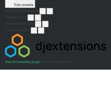
Tryb czytania
Skalowanie treści
100
%
Czcionka
100
%
Wysokość linii
100
%
Odstęp liter
100
%
Web Accessibility plugin
by DJ-Extensions.com