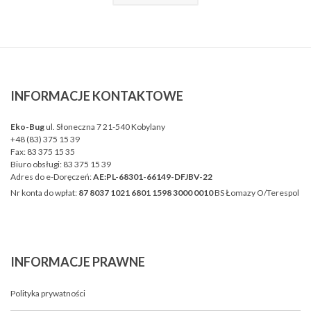
INFORMACJE
KONTAKTOWE
Eko-Bug
ul. Słoneczna 7 21-540 Kobylany
+48 (83) 375 15 39
Fax:
83 375 15 35
Biuro obsługi:
83 375 15 39
Adres do e-Doręczeń:
AE:PL-68301-66149-DFJBV-22
Nr konta do wpłat:
87 8037 1021 6801 1598 3000 0010
BS Łomazy O/Terespol
INFORMACJE
PRAWNE
Polityka prywatności