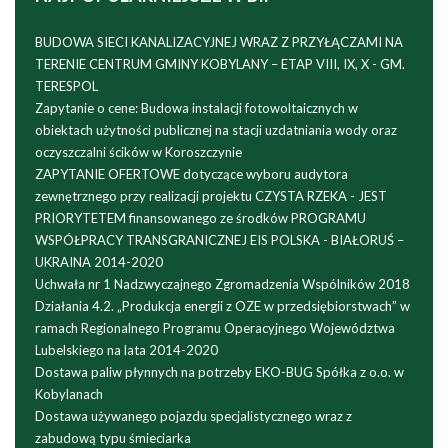
BUDOWA SIECI KANALIZACYJNEJ WRAZ Z PRZYŁĄCZAMI NA
TERENIE CENTRUM GMINY KOBYLANY – ETAP VIII, IX, X - GM.
TERESPOL
Zapytanie o cene: Budowa instalacji fotowoltaicznych w
obiektach użytności publicznej na stacji uzdatniania wody oraz
oczyszczalni ścików w Koroszczynie
ZAPYTANIE OFERTOWE dotyczące wyboru audytora
zewnętrznego przy realizacji projektu CZYSTA RZEKA - JEST
PRIORYTETEM finansowanego ze środków PROGRAMU
WSPÓŁPRACY TRANSGRANICZNEJ EIS POLSKA - BIAŁORUŚ –
UKRAINA 2014-2020
Uchwała nr 1 Nadzwyczajnego Zgromadzenia Wspólników 2018
Działania 4.2. „Produkcja energii z OZE w przedsiębiorstwach” w
ramach Regionalnego Programu Operacyjnego Województwa
Lubelskiego na lata 2014-2020
Dostawa paliw płynnych na potrzeby EKO-BUG Spółka z o.o. w
Kobylanach
Dostawa używanego pojazdu specjalistycznego wraz z
zabudową typu śmieciarka