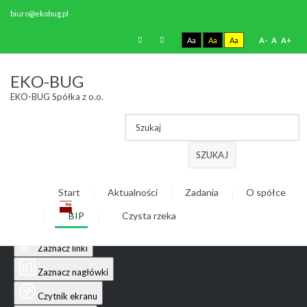
biuro@ekobug.pl
Aa
Aa
Aa
A-
A
A+
Ułatwienia dostępu
EKO-BUG
EKO-BUG Spółka z o.o.
Odwróć kolory
Monochromatyczny
Ciemny kontrast
SZUKAJ
Jasny kontrast
Start
Aktualności
Zadania
O spółce
Niskie nasycenie
BIP
Czysta rzeka
Wysokie nasycenie
Zaznacz linki
Zaznacz nagłówki
Czytnik ekranu