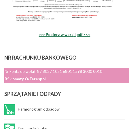
>>> Pobierz w wersji pdf <<<
NR
RACHUNKU BANKOWEGO
Nr konta do wpłat: 87 8037 1021 6801 1598 3000 0010
BS Łomazy O/Terespol
SPRZĄTANIE
I ODPADY
Harmonogram odpadów
Deklaracje i opłaty