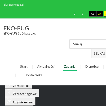
biuro@ekobug.pl
Aa
Aa
Ułatwienia dostępu
EKO-BUG
EKO-BUG Spółka z o.o.
Odwróć kolory
Monochromatyczny
Ciemny kontrast
SZUKAJ
Jasny kontrast
Start
Aktualności
Zadania
O spółce
Niskie nasycenie
Czysta rzeka
Wysokie nasycenie
Zaznacz linki
Zaznacz nagłówki
Czytnik ekranu