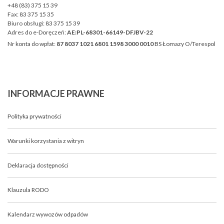
+48 (83) 375 15 39
Fax:
83 375 15 35
Biuro obsługi:
83 375 15 39
Adres do e-Doręczeń:
AE:PL-68301-66149-DFJBV-22
Nr konta do wpłat:
87 8037 1021 6801 1598 3000 0010
BS Łomazy O/Terespol
INFORMACJE
PRAWNE
Polityka prywatności
Warunki korzystania z witryn
Deklaracja dostępności
Klauzula RODO
Kalendarz wywozów odpadów