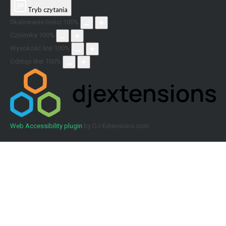
Tryb czytania
Skalowanie treści
100
%
Czcionka
100
%
Wysokość linii
100
%
Odstęp liter
100
%
Web Accessibility plugin
by DJ-Extensions.com