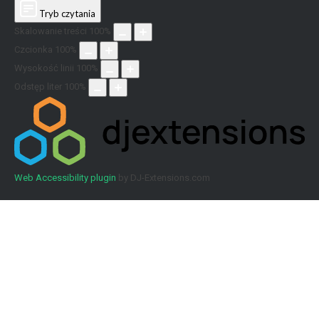
Tryb czytania
Skalowanie treści
100
%
Czcionka
100
%
Wysokość linii
100
%
Odstęp liter
100
%
Web Accessibility plugin
by DJ-Extensions.com