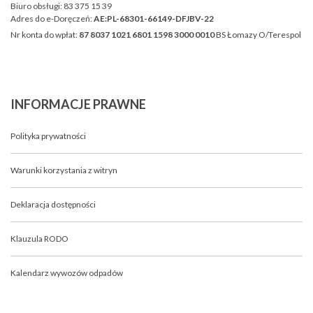
Biuro obsługi:
83 375 15 39
Adres do e-Doręczeń:
AE:PL-68301-66149-DFJBV-22
Nr konta do wpłat:
87 8037 1021 6801 1598 3000 0010
BS Łomazy O/Terespol
INFORMACJE
PRAWNE
Polityka prywatności
Warunki korzystania z witryn
Deklaracja dostępności
Klauzula RODO
Kalendarz wywozów odpadów