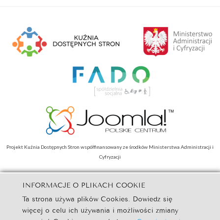
Projekt Kuźnia Dostępnych Stron współfinansowany ze środków Ministerstwa Administracji i
Cyfryzacji
INFORMACJE O PLIKACH COOKIE
Ta strona używa plików Cookies. Dowiedz się
© Nazwa Strony. Wszystkie prawa zastrzeżone.
więcej o celu ich używania i możliwości zmiany
Szablony dla Joomla
. Projekt Joomla-Monster.com