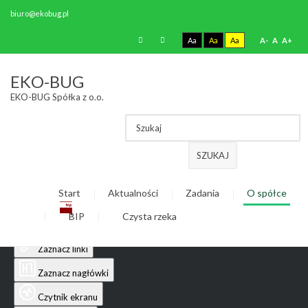
biuro@ekobug.pl
Aa
Aa
Aa
A-
A
A+
Ułatwienia dostępu
EKO-BUG
EKO-BUG Spółka z o.o.
Odwróć kolory
Monochromatyczny
Ciemny kontrast
SZUKAJ
Jasny kontrast
Start
Aktualności
Zadania
O spółce
Niskie nasycenie
BIP
Czysta rzeka
Wysokie nasycenie
Zaznacz linki
Zaznacz nagłówki
Czytnik ekranu