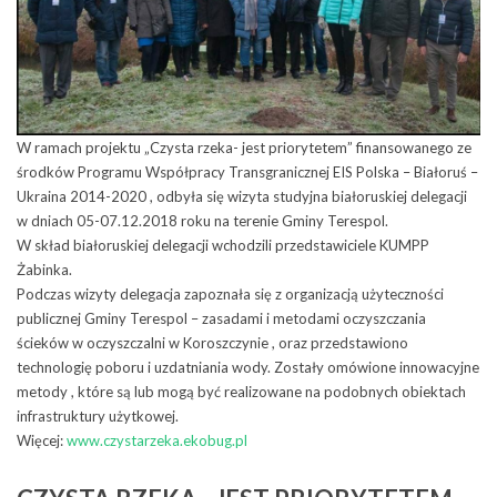
W ramach projektu „Czysta rzeka- jest priorytetem” finansowanego ze
środków Programu Współpracy Transgranicznej EIS Polska – Białoruś –
Ukraina 2014-2020 , odbyła się wizyta studyjna białoruskiej delegacji
w dniach 05-07.12.2018 roku na terenie Gminy Terespol.
W skład białoruskiej delegacji wchodzili przedstawiciele KUMPP
Żabinka.
Podczas wizyty delegacja zapoznała się z organizacją użyteczności
publicznej Gminy Terespol – zasadami i metodami oczyszczania
ścieków w oczyszczalni w Koroszczynie , oraz przedstawiono
technologię poboru i uzdatniania wody. Zostały omówione innowacyjne
metody , które są lub mogą być realizowane na podobnych obiektach
infrastruktury użytkowej.
Więcej:
www.czystarzeka.ekobug.pl