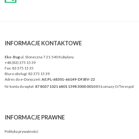
INFORMACJE
KONTAKTOWE
Eko-Bug
ul. Słoneczna 7 21-540 Kobylany
+48 (83) 375 15 39
Fax:
83 375 15 35
Biuro obsługi:
83 375 15 39
Adres do e-Doręczeń:
AE:PL-68301-66149-DFJBV-22
Nr konta do wpłat:
87 8037 1021 6801 1598 3000 0010
BS Łomazy O/Terespol
INFORMACJE
PRAWNE
Polityka prywatności