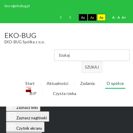
biuro@ekobug.pl
Aa
Aa
Aa
A-
A
A+
Ułatwienia dostępu
EKO-BUG
EKO-BUG Spółka z o.o.
Odwróć kolory
Monochromatyczny
Ciemny kontrast
SZUKAJ
Jasny kontrast
Start
Aktualności
Zadania
O spółce
Niskie nasycenie
BIP
Czysta rzeka
Wysokie nasycenie
Zaznacz linki
Zaznacz nagłówki
Czytnik ekranu