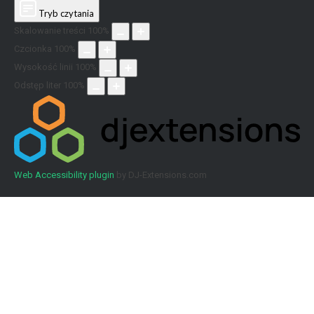
Tryb czytania
Skalowanie treści
100
%
Czcionka
100
%
Wysokość linii
100
%
Odstęp liter
100
%
Web Accessibility plugin
by DJ-Extensions.com