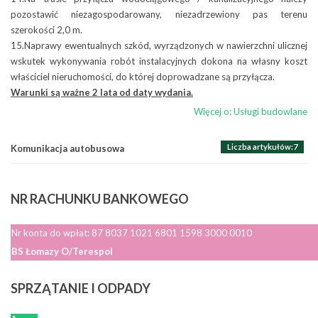
pozostawić niezagospodarowany, niezadrzewiony pas terenu
Więcej o: Dla klientów indywidualnych
Liczba artykułów:1
Składowiska i PSZOK
szerokości 2,0 m.
15.Naprawy ewentualnych szkód, wyrządzonych w nawierzchni ulicznej
Liczba artykułów:3
Akcje ekologiczne
Zamawianie usług
wskutek wykonywania robót instalacyjnych dokona na własny koszt
właściciel nieruchomości, do której doprowadzane są przyłącza.
Raporty
ZLECENIE NA PRZEWÓZ OSÓB – WYNAJEM AUTOBUSU
Warunki są ważne 2 lata od daty wydania.
Więcej o: Zamawianie usług
Więcej o: Usługi budowlane
Liczba artykułów:7
Komunikacja autobusowa
NR
RACHUNKU BANKOWEGO
Nr konta do wpłat: 87 8037 1021 6801 1598 3000 0010
BS Łomazy O/Terespol
SPRZĄTANIE
I ODPADY