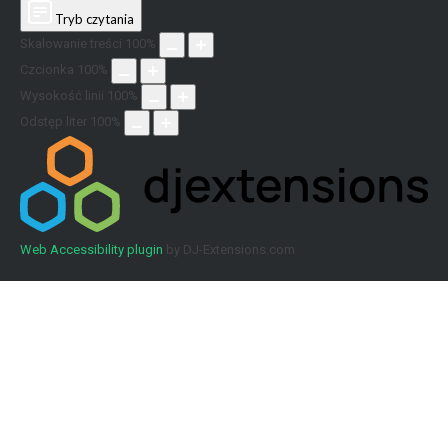
Tryb czytania
Skalowanie treści
100
%
Czcionka
100
%
Wysokość linii
100
%
Odstęp liter
100
%
Web Accessibility plugin
by DJ-Extensions.com