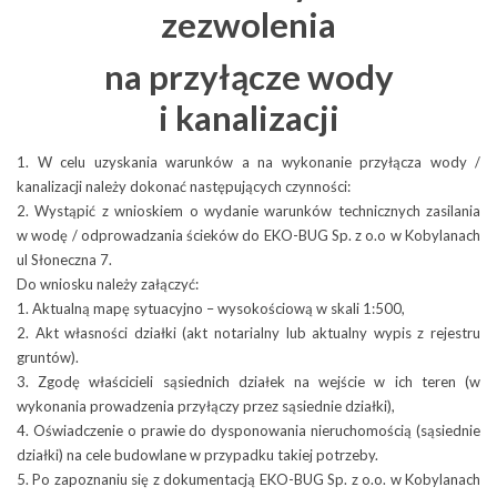
poprzez prowadzenie
zezwolenia
działalności usługowej na
rzecz Gminy. Wszystkich
na przyłącze wody
tych, którzy chcieliby bliżej
i kanalizacji
poznać specyfikę i zakres
naszej działalności zapraszamy do śledzenia zawartości tego
działu.
1. W celu uzyskania warunków a na wykonanie przyłącza wody /
Więcej o: Działalność
kanalizacji należy dokonać następujących czynności:
2. Wystąpić z wnioskiem o wydanie warunków technicznych zasilania
Zapraszamy do działu poświęconego gospodarce wodnej
w wodę / odprowadzania ścieków do EKO-BUG Sp. z o.o w Kobylanach
i ściekowej. Poznaj pełen zakres naszych działań związanych
Liczba artykułów:3
Oferta
Inwestycje i projekty
ul Słoneczna 7.
z wodą i ściekami. Przekonaj się, że jesteśmy firmą służącą swoim
Do wniosku należy załączyć:
mieszkańcom nie tylko świadcząc usługi komunalne.
Zasoby
Witamy w dziale ofertowym
1. Aktualną mapę sytuacyjno – wysokościową w skali 1:500,
Więcej o: Woda i ścieki
naszego Zakładu. Zachęcamy
2. Akt własności działki (akt notarialny lub aktualny wypis z rejestru
Obsługa klientów
Państwa do zapoznania się
gruntów).
Liczba artykułów:1
Sprzątanie i odpady
Dostarczanie wody
z zakresem oferowanych przez
3. Zgodę właścicieli sąsiednich działek na wejście w ich teren (w
EKO-BUG Spółka z o.o.
nas usług, które podzielone
wykonania prowadzenia przyłączy przez sąsiednie działki),
https://burze.dzis.net/?page=mapa
Wodociągi
zostały na usługi dedykowane
4. Oświadczenie o prawie do dysponowania nieruchomością (sąsiednie
Więcej o: Ostrzeżenia pogodowe
przedsiębiorstwom
Kobylany, ul. Słoneczna 7
działki) na cele budowlane w przypadku takiej potrzeby.
Obecnie wodociąg komunalny ma 102 km długości, a łączna
i odbiorcom prywatnym.
5. Po zapoznaniu się z dokumentacją EKO-BUG Sp. z o.o. w Kobylanach