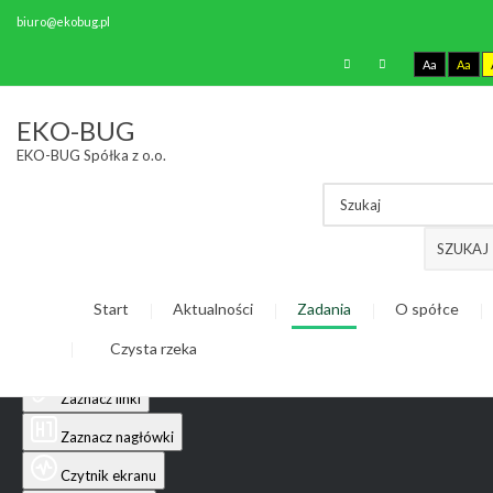
biuro@ekobug.pl
Aa
Aa
Ułatwienia dostępu
EKO-BUG
EKO-BUG Spółka z o.o.
Odwróć kolory
Monochromatyczny
Ciemny kontrast
SZUKAJ
Jasny kontrast
Start
Aktualności
Zadania
O spółce
Niskie nasycenie
Czysta rzeka
Wysokie nasycenie
Zaznacz linki
Zaznacz nagłówki
Czytnik ekranu