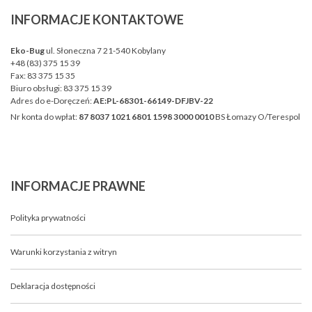
INFORMACJE
KONTAKTOWE
Eko-Bug
ul. Słoneczna 7 21-540 Kobylany
+48 (83) 375 15 39
Fax:
83 375 15 35
Biuro obsługi:
83 375 15 39
Adres do e-Doręczeń:
AE:PL-68301-66149-DFJBV-22
Nr konta do wpłat:
87 8037 1021 6801 1598 3000 0010
BS Łomazy O/Terespol
INFORMACJE
PRAWNE
Polityka prywatności
Warunki korzystania z witryn
Deklaracja dostępności