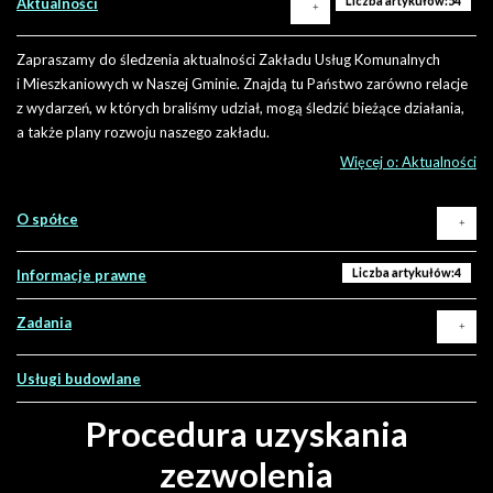
Liczba artykułów:54
Aktualności
Zapraszamy do śledzenia aktualności Zakładu Usług Komunalnych
i Mieszkaniowych w Naszej Gminie. Znajdą tu Państwo zarówno relacje
z wydarzeń, w których braliśmy udział, mogą śledzić bieżące działania,
a także plany rozwoju naszego zakładu.
Więcej o: Aktualności
Liczba artykułów:9
O spółce
Wydarzenia, osiągnięcia, inicjatywy
Liczba artykułów:1
Plany i zamierzenia
Liczba artykułów:4
Informacje prawne
Działalność
Liczba artykułów:10
Komunikaty, awarie i wyłączenia
Zadania
Misją Zakładu jest
Remonty i naprawy
utrzymywanie i dobre
Usługi budowlane
Woda i ścieki
zarządzanie mieniem
Ostrzeżenia pogodowe
komunalnym stanowiącym
Procedura uzyskania
własność Gminy Terespol
poprzez prowadzenie
zezwolenia
działalności usługowej na