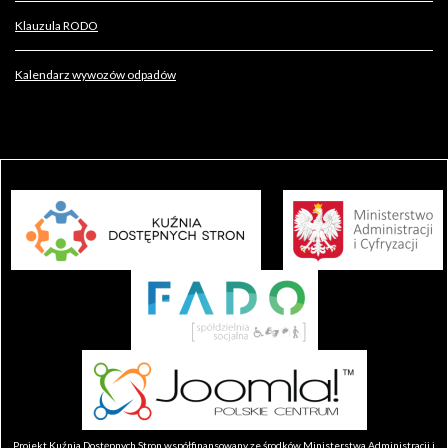
Klauzula RODO
Kalendarz wywozów odpadów
Projekt Kuźnia Dostępnych Stron współfinansowany ze środków Ministerstwa Administracji i