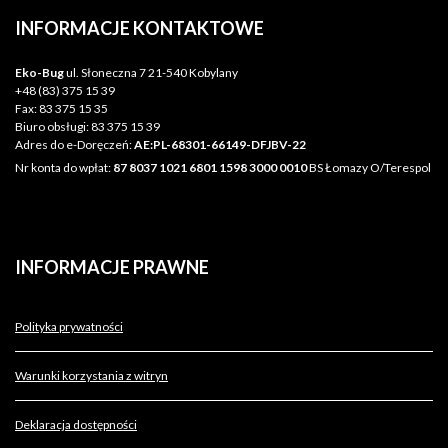
INFORMACJE
KONTAKTOWE
Eko-Bug
ul. Słoneczna 7 21-540 Kobylany
+48 (83) 375 15 39
Fax:
83 375 15 35
Biuro obsługi:
83 375 15 39
Adres do e-Doręczeń:
AE:PL-68301-66149-DFJBV-22
Nr konta do wpłat:
87 8037 1021 6801 1598 3000 0010
BS Łomazy O/Terespol
INFORMACJE
PRAWNE
Polityka prywatności
Warunki korzystania z witryn
Deklaracja dostępności