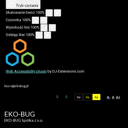
Tryb czytania
Skalowanie treści
100
%
Czcionka
100
%
Wysokość linii
100
%
Odstęp liter
100
%
Web Accessibility plugin
by DJ-Extensions.com
biuro@ekobug.pl
Aa
Aa
Aa
A-
A
A+
EKO-BUG
EKO-BUG Spółka z o.o.