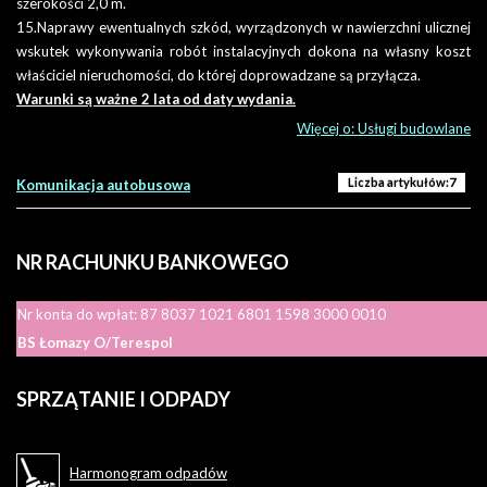
szerokości 2,0 m.
15.Naprawy ewentualnych szkód, wyrządzonych w nawierzchni ulicznej
Liczba artykułów:3
Akcje ekologiczne
Zamawianie usług
wskutek wykonywania robót instalacyjnych dokona na własny koszt
właściciel nieruchomości, do której doprowadzane są przyłącza.
Raporty
ZLECENIE NA PRZEWÓZ OSÓB – WYNAJEM AUTOBUSU
Warunki są ważne 2 lata od daty wydania.
Więcej o: Zamawianie usług
Więcej o: Usługi budowlane
Liczba artykułów:7
Komunikacja autobusowa
NR
RACHUNKU BANKOWEGO
Nr konta do wpłat: 87 8037 1021 6801 1598 3000 0010
BS Łomazy O/Terespol
SPRZĄTANIE
I ODPADY
Harmonogram odpadów