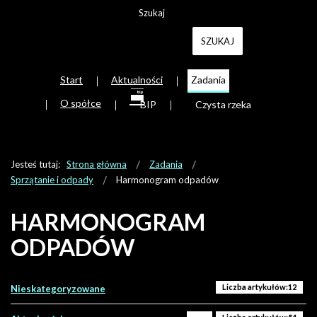
SZUKAJ
Start
Aktualności
Zadania
O spółce
BIP
Czysta rzeka
Jesteś tutaj:
Strona główna
Zadania
Sprzątanie i odpady
Harmonogram odpadów
HARMONOGRAM
ODPADÓW
Liczba artykułów:12
Nieskategoryzowane