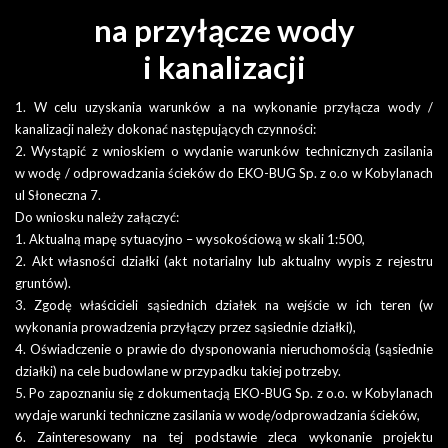
rzecz Gminy. Wszystkich
na przyłącze wody
tych, którzy chcieliby bliżej
i kanalizacji
poznać specyfikę i zakres
naszej działalności zapraszamy do śledzenia zawartości tego
działu.
1. W celu uzyskania warunków a na wykonanie przyłącza wody /
Więcej o: Działalność
kanalizacji należy dokonać następujących czynności:
2. Wystąpić z wnioskiem o wydanie warunków technicznych zasilania
Zapraszamy do działu poświęconego gospodarce wodnej
w wodę / odprowadzania ścieków do EKO-BUG Sp. z o.o w Kobylanach
i ściekowej. Poznaj pełen zakres naszych działań związanych
Liczba artykułów:3
Oferta
Inwestycje i projekty
ul Słoneczna 7.
z wodą i ściekami. Przekonaj się, że jesteśmy firmą służącą swoim
Do wniosku należy załączyć:
mieszkańcom nie tylko świadcząc usługi komunalne.
Zasoby
Witamy w dziale ofertowym
1. Aktualną mapę sytuacyjno – wysokościową w skali 1:500,
Więcej o: Woda i ścieki
naszego Zakładu. Zachęcamy
2. Akt własności działki (akt notarialny lub aktualny wypis z rejestru
Obsługa klientów
Państwa do zapoznania się
gruntów).
Liczba artykułów:1
Sprzątanie i odpady
Dostarczanie wody
z zakresem oferowanych przez
3. Zgodę właścicieli sąsiednich działek na wejście w ich teren (w
EKO-BUG Spółka z o.o.
nas usług, które podzielone
wykonania prowadzenia przyłączy przez sąsiednie działki),
https://burze.dzis.net/?page=mapa
Wodociągi
zostały na usługi dedykowane
4. Oświadczenie o prawie do dysponowania nieruchomością (sąsiednie
Więcej o: Ostrzeżenia pogodowe
przedsiębiorstwom
Kobylany, ul. Słoneczna 7
działki) na cele budowlane w przypadku takiej potrzeby.
Obecnie wodociąg komunalny ma 102 km długości, a łączna
i odbiorcom prywatnym.
5. Po zapoznaniu się z dokumentacją EKO-BUG Sp. z o.o. w Kobylanach
długość przyłączy wynosi 44 km.
Zapraszamy do współpracy!
Liczba artykułów:8
BIEŻĄCA OCENA JAKOŚCI WODY
wydaje warunki techniczne zasilania w wodę/odprowadzania ścieków,
21-540 Małaszewicze
Wodę do sieci dostarcza gminne ujęcie wody w Koroszczynie
6. Zainteresowany na tej podstawie zleca wykonanie projektu
Więcej o: Oferta