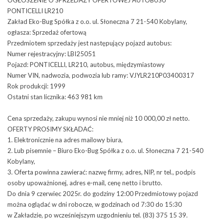
OGŁOSZENIE O SPRZEDAŻY OFERTOWEJ AUTOBUSU
PONTICELLI LR210
Zakład Eko-Bug Spółka z o.o. ul. Słoneczna 7 21-540 Kobylany,
ogłasza: Sprzedaż ofertową
Przedmiotem sprzedaży jest następujący pojazd autobus:
Numer rejestracyjny: LBI25051
Pojazd: PONTICELLI, LR210, autobus, międzymiastowy
Numer VIN, nadwozia, podwozia lub ramy: VJYLR210P03400317
Rok produkcji: 1999
Ostatni stan licznika: 463 981 km
Cena sprzedaży, zakupu wynosi nie mniej niż 10 000,00 zł netto.
OFERTY PROSIMY SKŁADAĆ:
1. Elektronicznie na adres mailowy biura,
2. Lub pisemnie – Biuro Eko-Bug Spółka z o.o. ul. Słoneczna 7 21-540
Kobylany,
3. Oferta powinna zawierać: nazwę firmy, adres, NIP, nr tel., podpis
osoby upoważnionej, adres e-mail, cenę netto i brutto.
Do dnia 9 czerwiec 2025r. do godziny 12:00 Przedmiotowy pojazd
można oglądać w dni robocze, w godzinach od 7:30 do 15:30
w Zakładzie, po wcześniejszym uzgodnieniu tel. (83) 375 15 39.