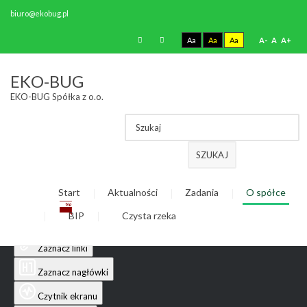
biuro@ekobug.pl
Aa
Aa
Aa
A-
A
A+
Ułatwienia dostępu
EKO-BUG
EKO-BUG Spółka z o.o.
Odwróć kolory
Monochromatyczny
Ciemny kontrast
SZUKAJ
Jasny kontrast
Start
Aktualności
Zadania
O spółce
Niskie nasycenie
BIP
Czysta rzeka
Wysokie nasycenie
Zaznacz linki
Zaznacz nagłówki
Czytnik ekranu