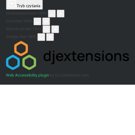
Tryb czytania
Skalowanie treści
100
%
Czcionka
100
%
Wysokość linii
100
%
Odstęp liter
100
%
Web Accessibility plugin
by DJ-Extensions.com