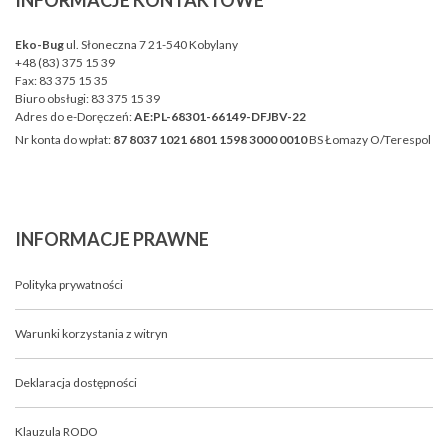
INFORMACJE
KONTAKTOWE
o.o.
Eko-Bug
ul. Słoneczna 7 21-540 Kobylany
+48 (83) 375 15 39
Fax:
83 375 15 35
Biuro obsługi:
83 375 15 39
Adres do e-Doręczeń:
AE:PL-68301-66149-DFJBV-22
Nr konta do wpłat:
87 8037 1021 6801 1598 3000 0010
BS Łomazy O/Terespol
INFORMACJE
PRAWNE
Polityka prywatności
Warunki korzystania z witryn
Deklaracja dostępności
Klauzula RODO