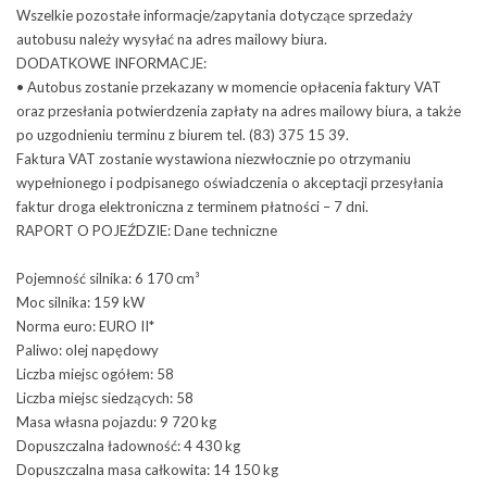
Wszelkie pozostałe informacje/zapytania dotyczące sprzedaży
autobusu należy wysyłać na adres mailowy biura.
DODATKOWE INFORMACJE:
• Autobus zostanie przekazany w momencie opłacenia faktury VAT
oraz przesłania potwierdzenia zapłaty na adres mailowy biura, a także
po uzgodnieniu terminu z biurem tel. (83) 375 15 39.
Faktura VAT zostanie wystawiona niezwłocznie po otrzymaniu
wypełnionego i podpisanego oświadczenia o akceptacji przesyłania
faktur droga elektroniczna z terminem płatności – 7 dni.
RAPORT O POJEŹDZIE: Dane techniczne
Pojemność silnika: 6 170 cm³
Moc silnika: 159 kW
Norma euro: EURO II*
Paliwo: olej napędowy
Liczba miejsc ogółem: 58
Liczba miejsc siedzących: 58
Masa własna pojazdu: 9 720 kg
Dopuszczalna ładowność: 4 430 kg
Dopuszczalna masa całkowita: 14 150 kg