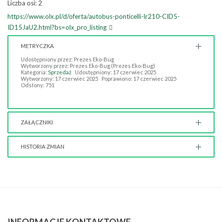
Liczba osi: 2
https://www.olx.pl/d/oferta/autobus-ponticelli-lr210-CID5-
ID15JaU2.html?bs=olx_pro_listing
METRYCZKA
Udostępniony przez:
Prezes Eko-Bug
Wytworzony przez:
Prezes Eko-Bug
(Prezes Eko-Bug)
Kategoria:
Sprzedaż
Udostępniony: 17 czerwiec 2025
Wytworzony: 17 czerwiec 2025
Poprawiono: 17 czerwiec 2025
Odsłony: 751
ZAŁĄCZNIKI
Brak załączników.
HISTORIA ZMIAN
Opis zmian
Data
Osoba
Porównaj
EKO-
Artykuł
wtorek, 17,
BUG
został
czerwiec
Spółka z
utworzony.
2025 10:30